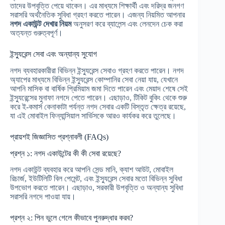
তাদের উপবৃত্তি পেয়ে থাকেন। এর মাধ্যমে শিক্ষার্থী এবং দরিদ্র জনগণ
সরাসরি অর্থনৈতিক সুবিধা গ্রহণ করতে পারেন। এজন্য নিয়মিত আপনার
নগদ একাউন্ট দেখার নিয়ম
অনুসরণ করে ব্যালেন্স এবং লেনদেন চেক করা
অত্যন্ত গুরুত্বপূর্ণ।
ইন্স্যুরেন্স সেবা এবং অন্যান্য সুযোগ
নগদ ব্যবহারকারীরা বিভিন্ন ইন্স্যুরেন্স সেবাও গ্রহণ করতে পারেন। নগদ
অ্যাপের মাধ্যমে বিভিন্ন ইন্স্যুরেন্স কোম্পানির সেবা নেয়া যায়, যেখানে
আপনি মাসিক বা বার্ষিক প্রিমিয়াম জমা দিতে পারেন এবং মেয়াদ শেষে সেই
ইন্স্যুরেন্সের মুনাফা নগদে পেতে পারেন। এছাড়াও, টিকিট বুকিং থেকে শুরু
করে ই-কমার্স কেনাকাটা পর্যন্ত নগদ সেবার একটি বিস্তৃত ক্ষেত্র রয়েছে,
যা এই মোবাইল ফিন্যান্সিয়াল সার্ভিসকে আরও কার্যকর করে তুলেছে।
প্রায়শই জিজ্ঞাসিত প্রশ্নাবলী (FAQs)
প্রশ্ন ১: নগদ একাউন্টের কী কী সেবা রয়েছে?
নগদ একাউন্ট ব্যবহার করে আপনি সেন্ড মানি, ক্যাশ আউট, মোবাইল
রিচার্জ, ইউটিলিটি বিল পেমেন্ট, এবং ইন্স্যুরেন্স সেবার মতো বিভিন্ন সুবিধা
উপভোগ করতে পারেন। এছাড়াও, সরকারী উপবৃত্তি ও অন্যান্য সুবিধা
সরাসরি নগদে পাওয়া যায়।
প্রশ্ন ২: পিন ভুলে গেলে কীভাবে পুনরুদ্ধার করব?