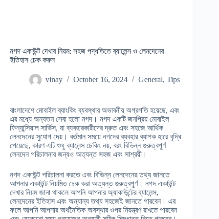
নগদ একাউন্ট দেখার নিয়ম: সহজ পদ্ধতিতে ব্যালেন্স ও লেনদেনের
ইতিহাস চেক করুন
vinay
October 16, 2024
General
,
Tips
বাংলাদেশে মোবাইল ব্যাংকিং ব্যবস্থার অভাবনীয় অগ্রগতি হয়েছে, এবং
এর মধ্যে অন্যতম সেবা হলো নগদ। নগদ একটি জনপ্রিয় মোবাইল
ফিন্যান্সিয়াল সার্ভিস, যা ব্যবহারকারীদের দ্রুত এবং সহজে আর্থিক
লেনদেনের সুযোগ দেয়। বর্তমান সময়ে নগদের ব্যবহার ব্যাপক হারে বৃদ্ধি
পেয়েছে, কারণ এটি শুধু ব্যালেন্স চেকিং নয়, বরং বিভিন্ন গুরুত্বপূর্ণ
লেনদেন পরিচালনার জন্যও অত্যন্ত সহজ এবং সাশ্রয়ী।
নগদ একাউন্ট পরিচালনা করতে এবং বিভিন্ন লেনদেনের তথ্য জানতে
আপনার একাউন্ট নিয়মিত চেক করা অত্যন্ত গুরুত্বপূর্ণ।
নগদ একাউন্ট
দেখার নিয়ম
জানা থাকলে আপনি আপনার অ্যাকাউন্টের ব্যালেন্স,
লেনদেনের ইতিহাস এবং অন্যান্য তথ্য সহজেই জানতে পারবেন। এর
ফলে আপনি আপনার অর্থনৈতিক অবস্থার ওপর নিয়ন্ত্রণ রাখতে পারবেন
এবং যেকোনো সময় প্রয়োজন অনুযায়ী সঠিক সিদ্ধান্ত নিতে পারবেন।