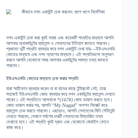
নগদ একাউন্ট চেক করা খুবই সহজ এবং কয়েকটি পদ্ধতির মাধ্যমে আপনি
আপনার অ্যাকাউন্টের ব্যালেন্স ও লেনদেনের ইতিহাস জানতে পারবেন।
প্রধানত দুটি পদ্ধতি ব্যবহার করে নগদ একাউন্ট দেখা যায়—ইউএসএসডি
কোডের মাধ্যমে এবং নগদ অ্যাপের মাধ্যমে। এই পদ্ধতিগুলো অনুসরণ
করলে আপনি যেকোনো সময় আপনার একাউন্টের সমস্ত তথ্য জানতে
পারবেন।
ইউএসএসডি কোডের মাধ্যমে চেক করার পদ্ধতি
যারা স্মার্টফোন ব্যবহার করেন না বা যাদের কাছে ইন্টারনেট নেই, তারা
সহজেই ইউএসএসডি কোড ব্যবহার করে নগদ একাউন্টের ব্যালেন্স দেখতে
পারেন। এই পদ্ধতিতে আপনাকে *
(167#)
কোড ডায়াল করতে হবে।
কোড ডায়াল করার পর, আপনি “My Nagad” অপশন সিলেক্ট করে
ব্যালেন্স চেক করতে পারবেন। এছাড়াও, আপনি লেনদেনের মিনি স্টেটমেন্ট
দেখতে পারবেন, যেখানে সর্বশেষ চারটি লেনদেনের বিস্তারিত তথ্য
দেখানো হবে। এই পদ্ধতি খুবই দ্রুত এবং যেকোনো মোবাইল ফোনে
কাজ করে।