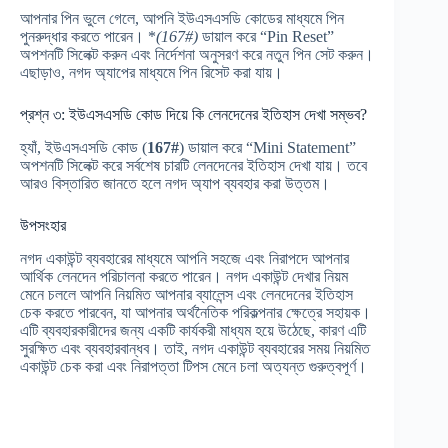
আপনার পিন ভুলে গেলে, আপনি ইউএসএসডি কোডের মাধ্যমে পিন
পুনরুদ্ধার করতে পারেন। *
(167#)
ডায়াল করে “Pin Reset”
অপশনটি সিলেক্ট করুন এবং নির্দেশনা অনুসরণ করে নতুন পিন সেট করুন।
এছাড়াও, নগদ অ্যাপের মাধ্যমে পিন রিসেট করা যায়।
প্রশ্ন ৩: ইউএসএসডি কোড দিয়ে কি লেনদেনের ইতিহাস দেখা সম্ভব?
হ্যাঁ, ইউএসএসডি কোড (
167#
) ডায়াল করে “Mini Statement”
অপশনটি সিলেক্ট করে সর্বশেষ চারটি লেনদেনের ইতিহাস দেখা যায়। তবে
আরও বিস্তারিত জানতে হলে নগদ অ্যাপ ব্যবহার করা উত্তম।
উপসংহার
নগদ একাউন্ট ব্যবহারের মাধ্যমে আপনি সহজে এবং নিরাপদে আপনার
আর্থিক লেনদেন পরিচালনা করতে পারেন।
নগদ একাউন্ট দেখার নিয়ম
মেনে চললে আপনি নিয়মিত আপনার ব্যালেন্স এবং লেনদেনের ইতিহাস
চেক করতে পারবেন, যা আপনার অর্থনৈতিক পরিকল্পনার ক্ষেত্রে সহায়ক।
এটি ব্যবহারকারীদের জন্য একটি কার্যকরী মাধ্যম হয়ে উঠেছে, কারণ এটি
সুরক্ষিত এবং ব্যবহারবান্ধব। তাই, নগদ একাউন্ট ব্যবহারের সময় নিয়মিত
একাউন্ট চেক করা এবং নিরাপত্তা টিপস মেনে চলা অত্যন্ত গুরুত্বপূর্ণ।