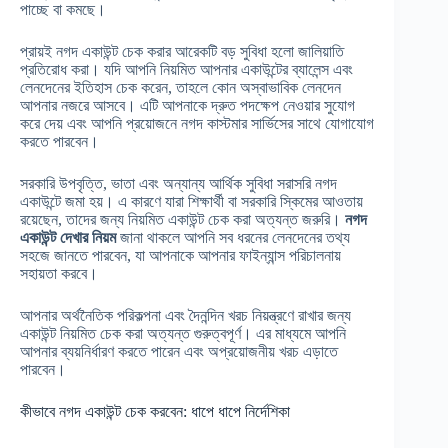
পাচ্ছে বা কমছে।
প্রায়ই নগদ একাউন্ট চেক করার আরেকটি বড় সুবিধা হলো জালিয়াতি
প্রতিরোধ করা। যদি আপনি নিয়মিত আপনার একাউন্টের ব্যালেন্স এবং
লেনদেনের ইতিহাস চেক করেন, তাহলে কোন অস্বাভাবিক লেনদেন
আপনার নজরে আসবে। এটি আপনাকে দ্রুত পদক্ষেপ নেওয়ার সুযোগ
করে দেয় এবং আপনি প্রয়োজনে নগদ কাস্টমার সার্ভিসের সাথে যোগাযোগ
করতে পারবেন।
সরকারি উপবৃত্তি, ভাতা এবং অন্যান্য আর্থিক সুবিধা সরাসরি নগদ
একাউন্টে জমা হয়। এ কারণে যারা শিক্ষার্থী বা সরকারি স্কিমের আওতায়
রয়েছেন, তাদের জন্য নিয়মিত একাউন্ট চেক করা অত্যন্ত জরুরি।
নগদ
একাউন্ট দেখার নিয়ম
জানা থাকলে আপনি সব ধরনের লেনদেনের তথ্য
সহজে জানতে পারবেন, যা আপনাকে আপনার ফাইন্যান্স পরিচালনায়
সহায়তা করবে।
আপনার অর্থনৈতিক পরিকল্পনা এবং দৈনন্দিন খরচ নিয়ন্ত্রণে রাখার জন্য
একাউন্ট নিয়মিত চেক করা অত্যন্ত গুরুত্বপূর্ণ। এর মাধ্যমে আপনি
আপনার ব্যয়নির্ধারণ করতে পারেন এবং অপ্রয়োজনীয় খরচ এড়াতে
পারবেন।
কীভাবে নগদ একাউন্ট চেক করবেন: ধাপে ধাপে নির্দেশিকা