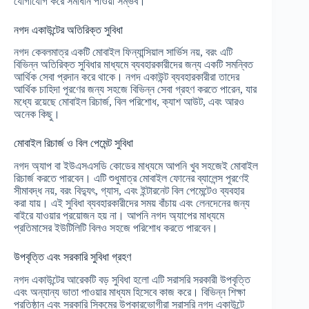
যোগাযোগ করে সমাধান পাওয়া সম্ভব।
নগদ একাউন্টের অতিরিক্ত সুবিধা
নগদ কেবলমাত্র একটি মোবাইল ফিন্যান্সিয়াল সার্ভিস নয়, বরং এটি
বিভিন্ন অতিরিক্ত সুবিধার মাধ্যমে ব্যবহারকারীদের জন্য একটি সমন্বিত
আর্থিক সেবা প্রদান করে থাকে। নগদ একাউন্ট ব্যবহারকারীরা তাদের
আর্থিক চাহিদা পূরণের জন্য সহজে বিভিন্ন সেবা গ্রহণ করতে পারেন, যার
মধ্যে রয়েছে মোবাইল রিচার্জ, বিল পরিশোধ, ক্যাশ আউট, এবং আরও
অনেক কিছু।
মোবাইল রিচার্জ ও বিল পেমেন্ট সুবিধা
নগদ অ্যাপ বা ইউএসএসডি কোডের মাধ্যমে আপনি খুব সহজেই মোবাইল
রিচার্জ করতে পারবেন। এটি শুধুমাত্র মোবাইল ফোনের ব্যালেন্স পূরণেই
সীমাবদ্ধ নয়, বরং বিদ্যুৎ, গ্যাস, এবং ইন্টারনেট বিল পেমেন্টেও ব্যবহার
করা যায়। এই সুবিধা ব্যবহারকারীদের সময় বাঁচায় এবং লেনদেনের জন্য
বাইরে যাওয়ার প্রয়োজন হয় না। আপনি নগদ অ্যাপের মাধ্যমে
প্রতিমাসের ইউটিলিটি বিলও সহজে পরিশোধ করতে পারবেন।
উপবৃত্তি এবং সরকারি সুবিধা গ্রহণ
নগদ একাউন্টের আরেকটি বড় সুবিধা হলো এটি সরাসরি সরকারী উপবৃত্তি
এবং অন্যান্য ভাতা পাওয়ার মাধ্যম হিসেবে কাজ করে। বিভিন্ন শিক্ষা
প্রতিষ্ঠান এবং সরকারি স্কিমের উপকারভোগীরা সরাসরি নগদ একাউন্টে