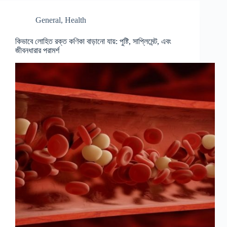
General
,
Health
কিভাবে লোহিত রক্ত ​​কণিকা বাড়ানো যায়: পুষ্টি, সাপ্লিমেন্ট, এবং
জীবনধারার পরামর্শ