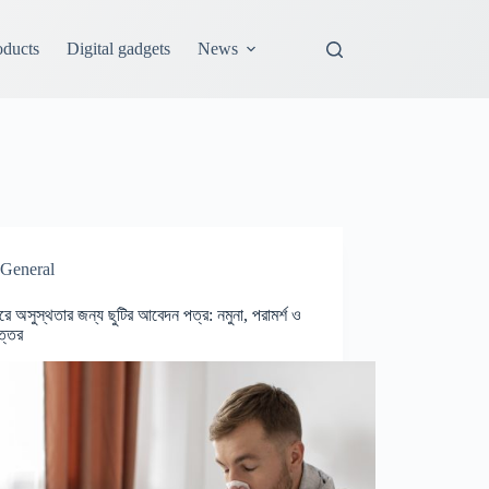
oducts
Digital gadgets
News
General
 অসুস্থতার জন্য ছুটির আবেদন পত্র: নমুনা, পরামর্শ ও
ত্তর