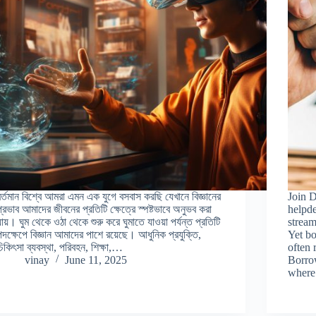
বর্তমান বিশ্বে আমরা এমন এক যুগে বসবাস করছি যেখানে বিজ্ঞানের
Join 
প্রভাব আমাদের জীবনের প্রতিটি ক্ষেত্রে স্পষ্টভাবে অনুভব করা
helpde
যায়। ঘুম থেকে ওঠা থেকে শুরু করে ঘুমাতে যাওয়া পর্যন্ত প্রতিটি
stream
পদক্ষেপে বিজ্ঞান আমাদের পাশে রয়েছে। আধুনিক প্রযুক্তি,
Yet bo
চিকিৎসা ব্যবস্থা, পরিবহন, শিক্ষা,…
often 
vinay
June 11, 2025
Borro
where