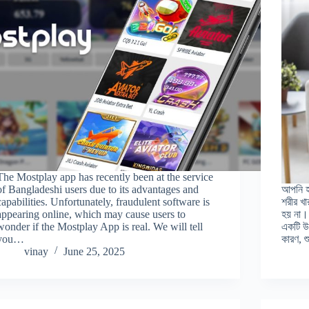
The Mostplay app has recently been at the service
of Bangladeshi users due to its advantages and
আপনি হ
capabilities. Unfortunately, fraudulent software is
শরীর খা
appearing online, which may cause users to
হয় না।
wonder if the Mostplay App is real. We will tell
একটি উপ
you…
কারণ, শ
vinay
June 25, 2025