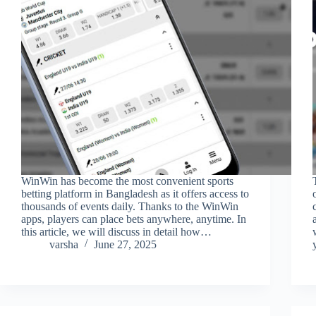
WinWin has become the most convenient sports
betting platform in Bangladesh as it offers access to
thousands of events daily. Thanks to the WinWin
apps, players can place bets anywhere, anytime. In
this article, we will discuss in detail how…
varsha
June 27, 2025