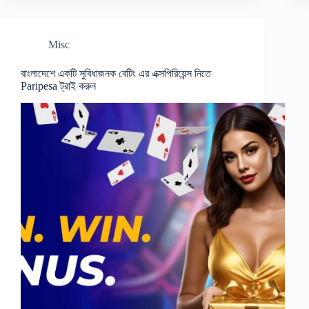
Misc
বাংলাদেশে একটি সুবিধাজনক বেটিং এর এক্সপিরিয়েন্স নিতে
Paripesa ট্রাই করুন