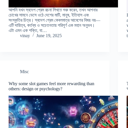
আপনি যখন স্বদেশ প্রেম রচনা লিখতে শুরু করেন, তখন আপনার
চোখের সামনে ভেসে ওঠে দেশের মাটি, মানুষ, ইতিহাস এবং
সংস্কৃতির চিত্র। স্বদেশ প্রেম কেবলমাত্র আবেগের বিষয় নয়—
এটি দায়িত্ব, কর্তব্য ও সচেতনতায় পরিপূর্ণ এক মহান অনুভব।
এটা এমন এক শক্তি, যা…
vinay
June 19, 2025
Misc
Why some slot games feel more rewarding than
others: design or psychology?