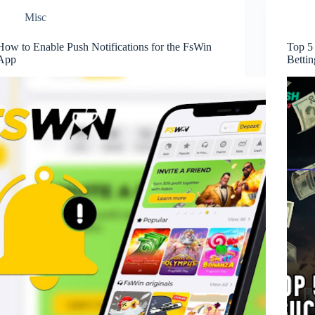
Misc
How to Enable Push Notifications for the FsWin
Top 5 
App
Bettin