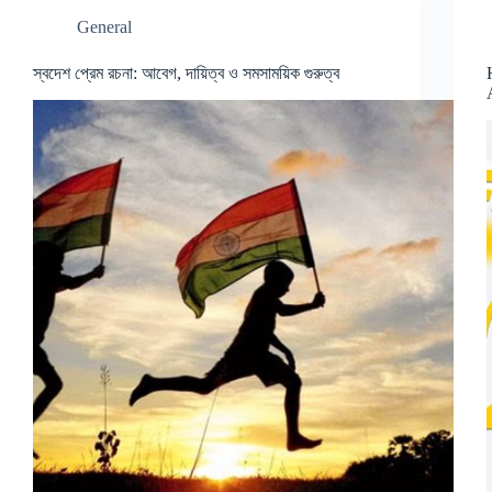
General
স্বদেশ প্রেম রচনা: আবেগ, দায়িত্ব ও সমসাময়িক গুরুত্ব