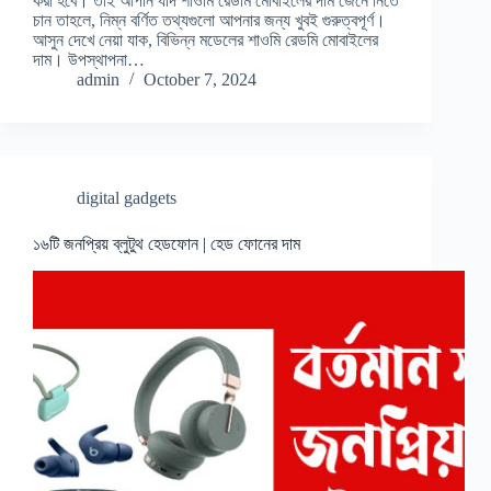
করা হবে। তাই আপনি যদি শাওমি রেডমি মোবাইলের দাম জেনে নিতে
চান তাহলে, নিম্ন বর্ণিত তথ্যগুলো আপনার জন্য খুবই গুরুত্বপূর্ণ।
আসুন দেখে নেয়া যাক, বিভিন্ন মডেলের শাওমি রেডমি মোবাইলের
দাম। উপস্থাপনা…
admin
October 7, 2024
digital gadgets
১৬টি জনপ্রিয় ব্লুটুথ হেডফোন | হেড ফোনের দাম