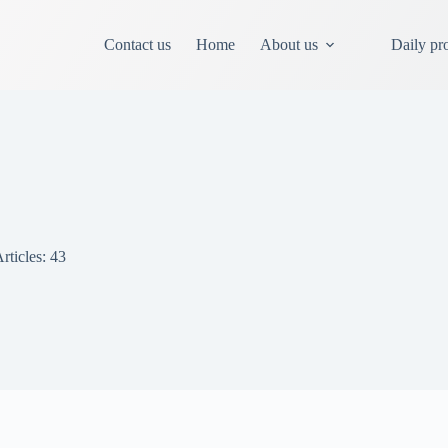
Contact us
Home
About us
Daily pr
rticles: 43