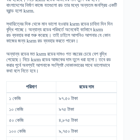
বাংলাদেশের নির্মাণ কাজে যতগুলো রড তার মধ্যে অন্যতম জনপ্রিয় একটি
ব্রান্ড হলো ksrm.
স্থায়িত্বের দিক থেকে মান ভালো হওয়ায় ksrm রডের চাহিদা দিন দিন
বৃদ্ধি পাচ্ছে। অন্যান্য রডের পরিবর্তে অনেকেই বর্তমানে ksrm
রড ব্যবহার করা শুরু করেছে। তাই চাইলে আপনিও আপনার যে কোন
কাজের জন্য ksrm রড ব্যবহার করতে পারেন।
অন্যান্য রডের মত ksrm রডের দামও গত বছরের চেয়ে বেশ বৃদ্ধি
পেয়েছে। নিচে ksrm রডের আজকের দাম তুলে ধরা হলো। তবে রড
করার পূর্বে অবশ্যই আপনাকে সংশ্লিষ্ট দোকানদারের সাথে ভালোভাবে
কথা বলে নিতে হবে।
পরিমাণ
রডের দাম
১ কেজি
৯৭.৫০ টাকা
১০ কেজি
৯৭৫ টাকা
৫০ কেজি
৪,৮৭৫ টাকা
১০০ কেজি
৯,৭৫০ টাকা