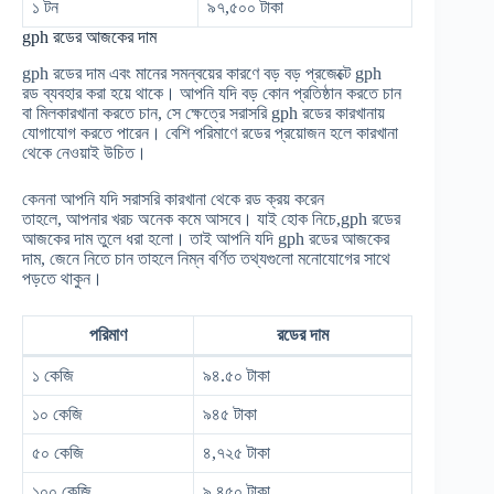
১ টন
৯৭,৫০০ টাকা
gph রডের আজকের দাম
gph রডের দাম এবং মানের সমন্বয়ের কারণে বড় বড় প্রজেক্টে gph
রড ব্যবহার করা হয়ে থাকে। আপনি যদি বড় কোন প্রতিষ্ঠান করতে চান
বা মিলকারখানা করতে চান, সে ক্ষেত্রে সরাসরি gph রডের কারখানায়
যোগাযোগ করতে পারেন। বেশি পরিমাণে রডের প্রয়োজন হলে কারখানা
থেকে নেওয়াই উচিত।
কেননা আপনি যদি সরাসরি কারখানা থেকে রড ক্রয় করেন
তাহলে, আপনার খরচ অনেক কমে আসবে। যাই হোক নিচে,gph রডের
আজকের দাম তুলে ধরা হলো। তাই আপনি যদি gph রডের আজকের
দাম, জেনে নিতে চান তাহলে নিম্ন বর্ণিত তথ্যগুলো মনোযোগের সাথে
পড়তে থাকুন।
পরিমাণ
রডের দাম
১ কেজি
৯৪.৫০ টাকা
১০ কেজি
৯৪৫ টাকা
৫০ কেজি
৪,৭২৫ টাকা
১০০ কেজি
৯,৪৫০ টাকা