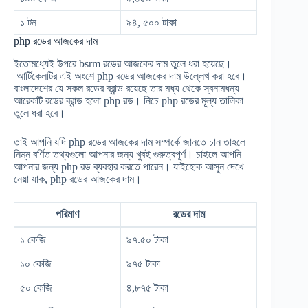
১ টন
৯৪, ৫০০ টাকা
php রডের আজকের দাম
ইতোমধ্যেই উপরে bsrm রডের আজকের দাম তুলে ধরা হয়েছে।
আর্টিকেলটির এই অংশে php রডের আজকের দাম উল্লেখ করা হবে।
বাংলাদেশের যে সকল রডের ব্রান্ড রয়েছে তার মধ্য থেকে স্বনামধন্য
আরেকটি রডের ব্রান্ড হলো php রড। নিচে php রডের মূল্য তালিকা
তুলে ধরা হবে।
তাই আপনি যদি php রডের আজকের দাম সম্পর্কে জানতে চান তাহলে
নিম্ন বর্ণিত তথ্যগুলো আপনার জন্য খুবই গুরুত্বপূর্ণ। চাইলে আপনি
আপনার জন্য php রড ব্যবহার করতে পারেন। যাইহোক আসুন দেখে
নেয়া যাক, php রডের আজকের দাম।
পরিমাণ
রডের দাম
১ কেজি
৯৭.৫০ টাকা
১০ কেজি
৯৭৫ টাকা
৫০ কেজি
৪,৮৭৫ টাকা