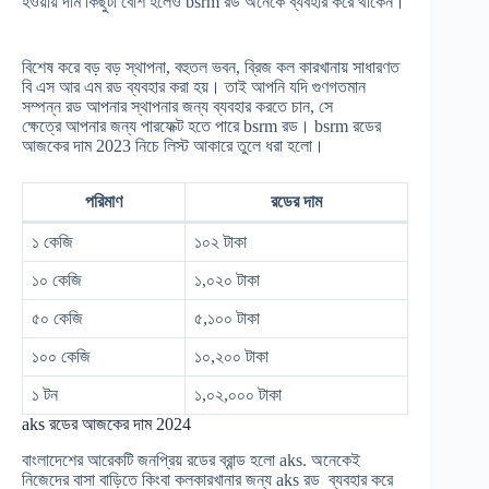
হওয়ায় দাম কিছুটা বেশি হলেও bsrm রড অনেকে ব্যবহার করে থাকেন।
বিশেষ করে বড় বড় স্থাপনা, বহুতল ভবন, ব্রিজ কল কারখানায় সাধারণত
বি এস আর এম রড ব্যবহার করা হয়। তাই আপনি যদি গুণগতমান
সম্পন্ন রড আপনার স্থাপনার জন্য ব্যবহার করতে চান, সে
ক্ষেত্রে আপনার জন্য পারফেক্ট হতে পারে bsrm রড। bsrm রডের
আজকের দাম 2023 নিচে লিস্ট আকারে তুলে ধরা হলো।
পরিমাণ
রডের দাম
১ কেজি
১০২ টাকা
১০ কেজি
১,০২০ টাকা
৫০ কেজি
৫,১০০ টাকা
১০০ কেজি
১০,২০০ টাকা
১ টন
১,০২,০০০ টাকা
aks রডের আজকের দাম 2024
বাংলাদেশের আরেকটি জনপ্রিয় রডের ব্রান্ড হলো aks. অনেকেই
নিজেদের বাসা বাড়িতে কিংবা কলকারখানার জন্য aks রড ব্যবহার করে